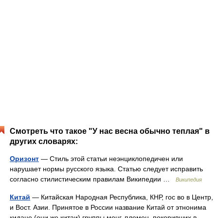
Смотреть что такое "У нас весна обычно теплая" в
других словарях:
Оризонт
— Стиль этой статьи неэнциклопедичен или
нарушает нормы русского языка. Статью следует исправить
согласно стилистическим правилам Википедии …
Википедия
Китай
— Китайская Народная Республика, КНР, гос во в Центр,
и Вост. Азии. Принятое в России название Китай от этнонима
кидане (они же китаи) группы монг. племен, покоривших в