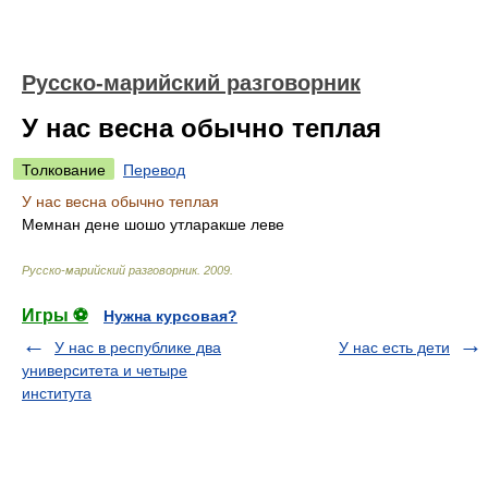
Русско-марийский разговорник
У нас весна обычно теплая
Толкование
Перевод
У нас весна обычно теплая
Мемнан дене шошо утларакше леве
Русско-марийский разговорник
.
2009
.
Игры ⚽
Нужна курсовая?
У нас в республике два
У нас есть дети
университета и четыре
института