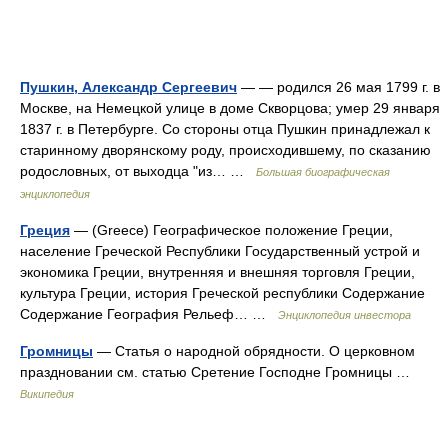
Пушкин, Александр Сергеевич
— — родился 26 мая 1799 г. в
Москве, на Немецкой улице в доме Скворцова; умер 29 января
1837 г. в Петербурге. Со стороны отца Пушкин принадлежал к
старинному дворянскому роду, происходившему, по сказанию
родословных, от выходца "из… …
Большая биографическая
энциклопедия
Греция
— (Greece) Географическое положение Греции,
население Греческой Республики Государственный устрой и
экономика Греции, внутренняя и внешняя торговля Греции,
культура Греции, история Греческой республики Содержание
Содержание География Рельеф… …
Энциклопедия инвестора
Громницы
— Статья о народной обрядности. О церковном
праздновании см. статью Сретение Господне Громницы …
Википедия